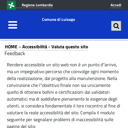
v
v
Regione Lombardia
Accedi
a
a
i
i
Comune di Luisago
a
a
l
l
c
m
A
A
o
e
HOME
»
Accessibilità - Valuta questo sito
n
n
c
Feedback
c
t
u
c
c
Rendere accessibile un sito web non è un punto d''arrivo,
e
p
e
ma un impegnativo percorso che coinvolge ogni momento
n
r
e
della realizzazione, dal progetto alla manutenzione. Nella
u
i
s
convinzione che l''obiettivo finale non sia unicamente
t
n
s
s
quello di ottenere bollini e certificazioni dai validatori
o
c
s
i
automatici ma di soddisfare pienamente le esigenze degli
p
i
utenti, si considera fondamentale il loro riscontro al fine di
r
p
b
i
valutare la reale accessibilità del sito. Compila il modulo
i
a
i
b
seguente per segnalare problemi di inaccessibilità sulle
n
l
l
pagine del sito:
c
e