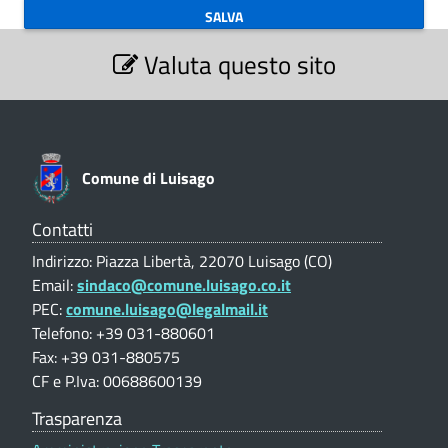
o
i
S
L
Valuta questo sito
m
e
z
u
u
i
i
o
n
n
s
e
e
Comune di Luisago
a
V
a
d
g
l
Contatti
o
u
i
Indirizzo: Piazza Libertà, 22070 Luisago (CO)
t
(
Email:
sindaco@comune.luisago.co.it
L
a
C
PEC:
comune.luisago@legalmail.it
z
u
i
Telefono: +39 031-880601
O
o
Fax: +39 031-880575
i
)
n
CF e P.Iva: 00688600139
e
s
p
Trasparenza
o