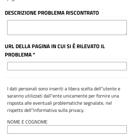
i
i
.
i
DESCRIZIONE PROBLEMA RISCONTRATO
l
p
t
a
i
à
l
e
-
t
V
URL DELLA PAGINA IN CUI SI È RILEVATO IL
à
a
PROBLEMA *
-
l
V
u
a
t
I dati personali sono inseriti a libera scelta dell''utente e
l
a
saranno utilizzati dall''ente unicamente per fornire una
q
risposta alle eventuali problematiche segnalate, nel
u
rispetto dell''informativa sulla privacy.
u
t
e
NOME E COGNOME
a
s