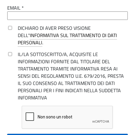
q
t
EMAIL *
u
o
s
e
DICHIARO DI AVER PRESO VISIONE
i
DELL''
INFORMATIVA SUL TRATTAMENTO DI DATI
s
PERSONALI
.
t
t
IL/LA SOTTOSCRITTO/A, ACQUISITE LE
o
o
INFORMAZIONI FORNITE DAL TITOLARE DEL
-
TRATTAMENTO TRAMITE INFORMATIVA RESA AI
s
C
SENSI DEL REGOLAMENTO U.E. 679/2016, PRESTA
IL SUO CONSENSO AL TRATTAMENTO DEI DATI
o
i
PERSONALI PER I FINI INDICATI NELLA SUDDETTA
m
t
INFORMATIVA
u
o
n
-
e
C
d