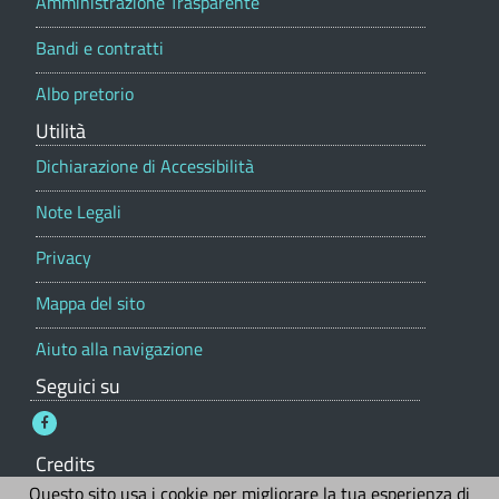
a
Amministrazione Trasparente
r
g
t
Bandi e contratti
a
o
l
Albo pretorio
e
(
Utilità
C
Dichiarazione di Accessibilità
O
Note Legali
)
Privacy
Mappa del sito
Aiuto alla navigazione
Seguici su
Credits
Questo sito usa i cookie per migliorare la tua esperienza di