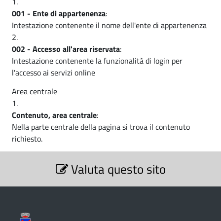
a
i
.
a
001 - Ente di appartenenza
:
n
p
Intestazione contenente il nome dell'ente di appartenenza
v
a
a
i
l
002 - Accesso all'area riservata
:
e
g
v
Intestazione contenente la funzionalità di login per
l'accesso ai servizi online
a
i
z
Area centrale
g
i
a
Contenuto, area centrale
:
o
Nella parte centrale della pagina si trova il contenuto
z
n
richiesto.
i
e
S
Valuta questo sito
e
-
o
z
C
i
n
o
o
n
e
m
e