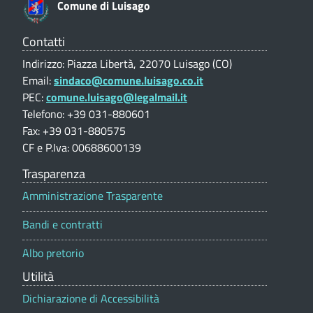
Comune di Luisago
-
V
u
a
C
n
l
Contatti
u
e
o
Indirizzo: Piazza Libertà, 22070 Luisago (CO)
t
Email:
sindaco@comune.luisago.co.it
d
a
m
PEC:
comune.luisago@legalmail.it
z
i
i
Telefono: +39 031-880601
u
L
o
Fax: +39 031-880575
n
n
CF e P.Iva: 00688600139
u
e
e
i
p
Trasparenza
o
s
d
Amministrazione Trasparente
r
t
a
i
Bandi e contratti
a
g
l
L
Albo pretorio
e
o
u
Utilità
(
Dichiarazione di Accessibilità
i
C