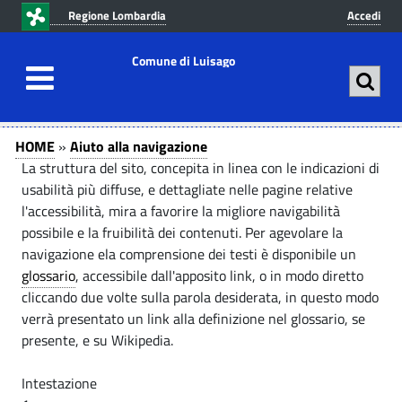
v
v
Regione Lombardia
Accedi
a
a
i
i
Comune di Luisago
a
a
l
l
c
m
A
A
o
e
HOME
»
Aiuto alla navigazione
n
n
i
i
La struttura del sito, concepita in linea con le indicazioni di
t
u
usabilità più diffuse, e dettagliate nelle pagine relative
u
u
e
p
l'accessibilità, mira a favorire la migliore navigabilità
t
n
r
possibile e la fruibilità dei contenuti. Per agevolare la
t
u
i
o
navigazione ela comprensione dei testi è disponibile un
t
n
o
glossario
, accessibile dall'apposito link, o in modo diretto
a
o
c
cliccando due volte sulla parola desiderata, in questo modo
a
l
p
i
verrà presentato un link alla definizione nel glossario, se
r
p
l
l
presente, e su Wikipedia.
i
a
a
l
n
l
Intestazione
n
c
e