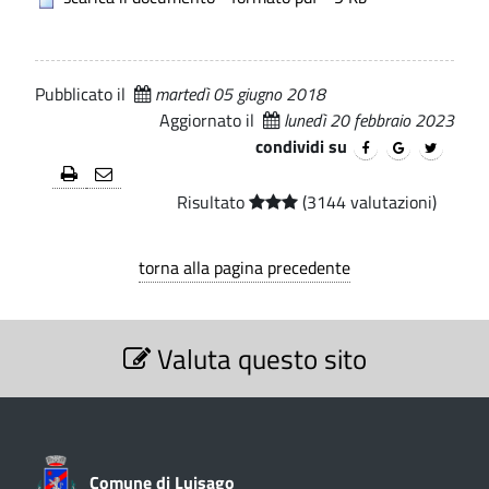
d
i
.
C
e
p
o
a
l
m
Pubblicato il
martedì 05 giugno 2018
l
Aggiornato il
lunedì 20 febbraio 2023
e
u
S
condividi su
n
e
e
Risultato
(3144 valutazioni)
n
d
a
i
torna alla pagina precedente
t
L
S
o
u
Valuta questo sito
e
i
z
2
i
s
0
o
a
n
1
e
g
Comune di Luisago