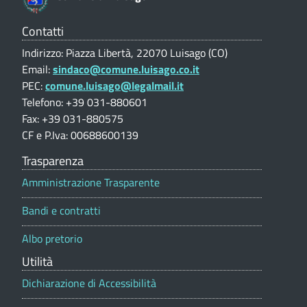
V
3
o
a
l
Contatti
-
(
u
Indirizzo: Piazza Libertà, 22070 Luisago (CO)
t
C
C
Email:
sindaco@comune.luisago.co.it
a
O
PEC:
comune.luisago@legalmail.it
o
z
i
)
Telefono: +39 031-880601
m
o
Fax: +39 031-880575
n
CF e P.Iva: 00688600139
u
e
p
Trasparenza
n
o
Amministrazione Trasparente
r
e
t
Bandi e contratti
a
d
l
Albo pretorio
i
e
Utilità
L
Dichiarazione di Accessibilità
u