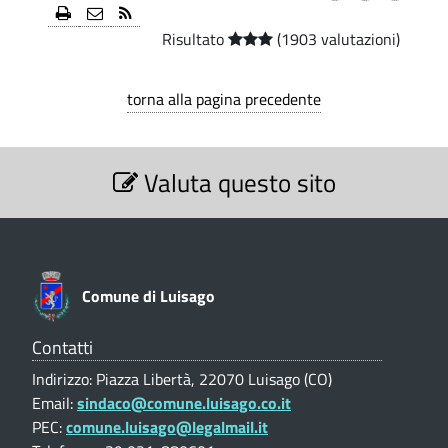
n
C
Risultato
(1903 valutazioni)
o
O
)
2
torna alla pagina precedente
0
S
2
Valuta questo sito
e
z
3
i
o
-
n
C
e
Comune di Luisago
V
o
a
l
Contatti
m
u
Indirizzo: Piazza Libertà, 22070 Luisago (CO)
t
u
Email:
sindaco@comune.luisago.co.it
a
PEC:
comune.luisago@legalmail.it
z
n