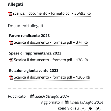
c
Allegati
i
.
m
o
p
u
scarica il documento - formato pdf - 36493 Kb
a
n
n
l
Documenti allegati
e
e
s
Parere rendiconto 2023
d
u
Scarica il documento - formato pdf - 374 Kb
i
n
L
Spese di rappresentanza 2023
t
Scarica il documento - formato pdf - 138 Kb
u
i
i
Relazione giunta conto 2023
v
s
Scarica il documento - formato pdf - 1305 Kb
a
o
g
a
Pubblicato il
lunedì 08 luglio 2024
o
Aggiornato il
lunedì 08 luglio 2024
n
condividi su
(