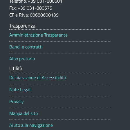
i
Telefono: +39 031-880601
e
o
Fax: +39 031-880575
n
CF e P.Iva: 00688600139
d
e
p
Trasparenza
i
o
Amministrazione Trasparente
r
L
t
Bandi e contratti
a
u
l
Albo pretorio
i
e
Utilità
s
Dichiarazione di Accessibilità
a
Note Legali
g
Privacy
o
Mappa del sito
(
Aiuto alla navigazione