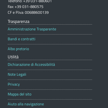
i
Telefono: +39 031-880601
e
o
Fax: +39 031-880575
n
CF e P.Iva: 00688600139
d
e
p
Trasparenza
i
o
Amministrazione Trasparente
r
L
t
Bandi e contratti
a
u
l
Albo pretorio
i
e
Utilità
s
Dichiarazione di Accessibilità
a
Note Legali
g
Privacy
o
Mappa del sito
(
Aiuto alla navigazione