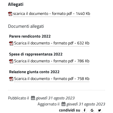
c
Allegati
i
.
m
o
p
u
scarica il documento - formato pdf - 1440 Kb
a
n
n
l
Documenti allegati
e
e
s
Parere rendiconto 2022
d
u
Scarica il documento - formato pdf - 632 Kb
i
n
L
Spese di rappresentanza 2022
t
Scarica il documento - formato pdf - 786 Kb
u
i
i
Relazione giunta conto 2022
v
s
Scarica il documento - formato pdf - 758 Kb
a
o
g
a
Pubblicato il
giovedì 31 agosto 2023
o
Aggiornato il
giovedì 31 agosto 2023
n
condividi su
(