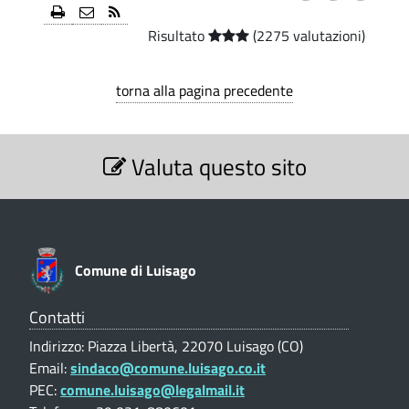
n
C
Risultato
(2275 valutazioni)
o
O
)
2
torna alla pagina precedente
0
S
2
Valuta questo sito
e
z
2
i
o
-
n
C
e
Comune di Luisago
V
o
a
l
Contatti
m
u
Indirizzo: Piazza Libertà, 22070 Luisago (CO)
t
u
Email:
sindaco@comune.luisago.co.it
a
PEC:
comune.luisago@legalmail.it
z
n