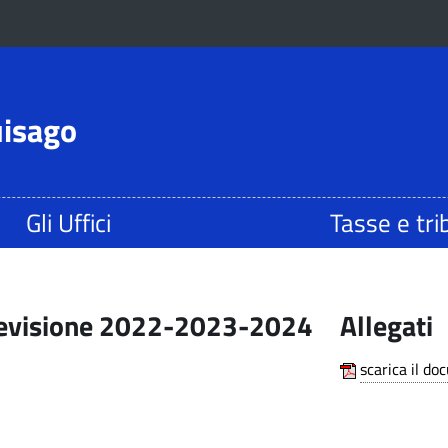
uisago
Gli Uffici
Tasse e tri
 previsione 2022-2023-2024
Allegati
scarica il d