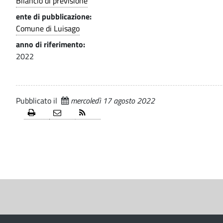
Bilancio di previsione
c
i
.
o
ente di pubblicazione:
p
i
Comune di Luisago
a
d
anno di riferimento:
l
-
2022
e
C
e
o
g
Pubblicato il
mercoledì 17 agosto 2022
m
l
u
n
i
e
S
i
d
e
z