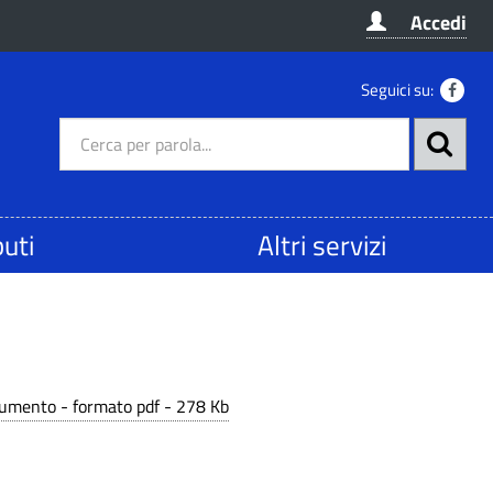
Accedi
Seguici su:
buti
Altri servizi
ocumento - formato pdf - 278 Kb