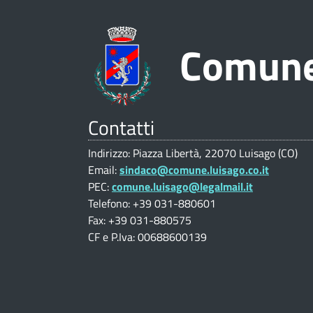
n
i
i
L
d
o
Comune
u
n
i
i
e
c
s
V
Contatti
a
a
a
Indirizzo: Piazza Libertà, 22070 Luisago (CO)
l
g
Email:
sindaco@comune.luisago.co.it
u
t
PEC:
comune.luisago@legalmail.it
o
Telefono: +39 031-880601
t
Fax: +39 031-880575
(
o
a
CF e P.Iva: 00688600139
z
C
r
i
O
o