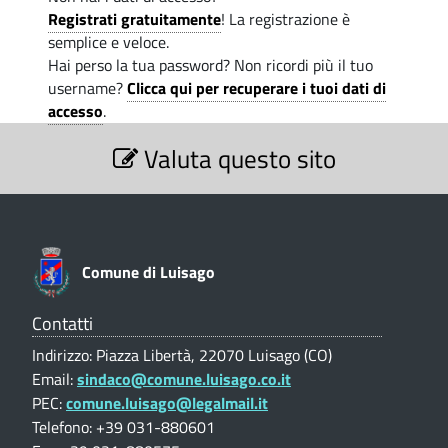
a
i
.
Registrati gratuitamente
! La registrazione è
i
r
semplice e veloce.
p
s
Hai perso la tua password? Non ricordi più il tuo
a
i
e
username?
Clicca qui per recuperare i tuoi dati di
l
accesso
.
e
r
s
S
v
Valuta questo sito
e
e
z
a
r
i
t
o
v
n
a
e
a
Comune di Luisago
-
V
a
t
C
l
Contatti
o
u
a
Indirizzo: Piazza Libertà, 22070 Luisago (CO)
t
m
Email:
sindaco@comune.luisago.co.it
a
-
PEC:
comune.luisago@legalmail.it
z
u
C
i
Telefono: +39 031-880601
n
o