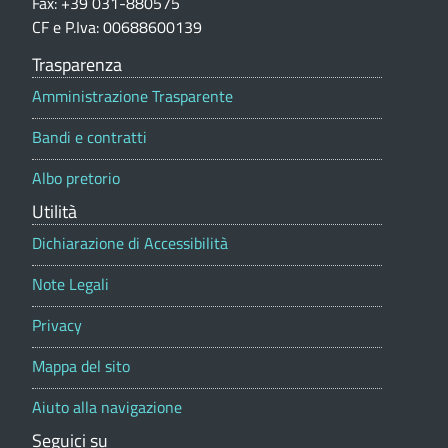
Fax: +39 031-880575
o
n
e
CF e P.Iva: 00688600139
e
m
d
p
Trasparenza
o
i
u
Amministrazione Trasparente
r
L
t
n
Bandi e contratti
a
u
e
l
Albo pretorio
i
e
d
Utilità
s
i
Dichiarazione di Accessibilità
a
g
L
Note Legali
o
u
Privacy
(
i
Mappa del sito
C
s
O
Aiuto alla navigazione
a
)
Seguici su