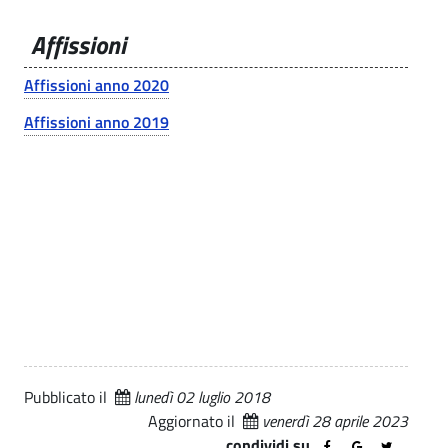
o
i
.
u
Affissioni
m
p
t
a
u
i
Affissioni anno 2020
l
e
|
n
Affissioni anno 2019
I
a
m
l
p
e
o
s
s
u
t
a
l
c
l
Pubblicato il
lunedì 02 luglio 2018
o
Aggiornato il
venerdì 28 aprile 2023
a
m
condividi su