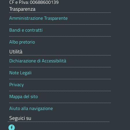
CF e P.Iva: 00688600139
o
i
l
Trasparenza
n
i
r
e
Amministrazione Trasparente
p
c
i
Bandi e contratti
o
i
r
t
Albo pretorio
t
t
a
t
Utilità
à
l
e
Dichiarazione di Accessibilità
o
e
d
s
Note Legali
i
u
Privacy
r
l
Mappa del sito
i
l
Aiuto alla navigazione
t
e
Seguici su
t
o