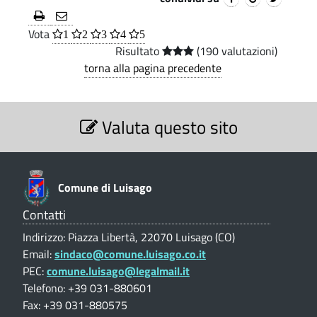
p
u
Vota
u
1
2
3
4
5
n
Risultato
(190 valutazioni)
a
b
torna alla pagina precedente
l
b
e
S
l
Valuta questo sito
e
s
z
i
u
i
o
c
l
n
Comune di Luisago
l
i
e
V
Contatti
a
t
a
Indirizzo: Piazza Libertà, 22070 Luisago (CO)
p
l
à
Email:
sindaco@comune.luisago.co.it
u
u
PEC:
comune.luisago@legalmail.it
t
e
a
b
Telefono: +39 031-880601
z
d
Fax: +39 031-880575
b
i