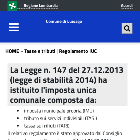
v
v
Regione Lombardia
Accedi
a
a
i
i
Comune di Luisago
a
a
l
l
c
m
R
T
o
e
HOME
»
Tasse e tributi
|
Regolamento IUC
n
n
a
e
t
u
s
La Legge n. 147 del 27.12.2013
g
e
p
s
(legge di stabilità 2014) ha
n
r
o
u
i
e
istituito l'imposta unica
t
n
l
e
comunale composta da:
o
c
a
t
p
i
imposta municipale propria (IMU)
r
p
r
m
tributo sui servizi indivisibili (TASI)
i
a
tassa sui rifiuti (TARI)
i
e
n
l
Il relativo regolamento è stato approvato dal Consiglio
b
c
e