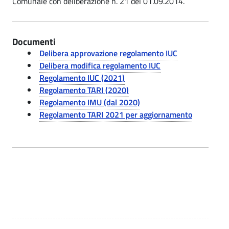
Comunale con deliberazione n. 21 del 01.09.2014.
n
i
.
u
t
p
t
a
o
Documenti
i
l
Delibera approvazione regolamento IUC
e
|
I
Delibera modifica regolamento IUC
R
Regolamento IUC (2021)
U
Regolamento TARI (2020)
e
C
Regolamento IMU (dal 2020)
g
Regolamento TARI 2021 per aggiornamento
-
o
C
l
o
a
m
m
e
u
n
n
t