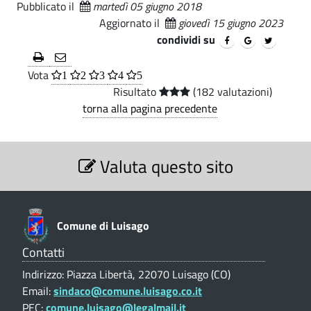
Pubblicato il
martedì 05 giugno 2018
e
o
Aggiornato il
giovedì 15 giugno 2023
d
I
condividi su
U
i
Vota
1
2
3
4
5
C
L
Risultato
(182 valutazioni)
-
torna alla pagina precedente
u
C
i
S
o
Valuta questo sito
e
s
m
z
i
u
a
o
n
g
n
Comune di Luisago
e
e
o
V
Contatti
d
a
(
Indirizzo: Piazza Libertà, 22070 Luisago (CO)
l
i
Email:
sindaco@comune.luisago.co.it
u
C
L
PEC:
comune.luisago@legalmail.it
t