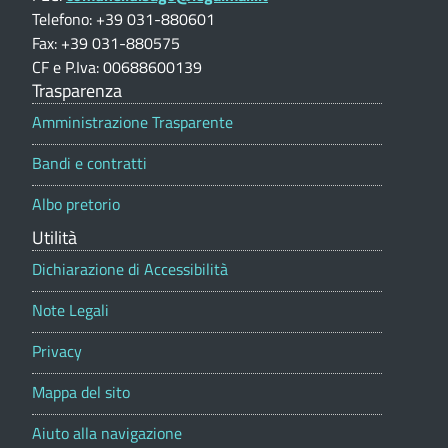
a
Telefono: +39 031-880601
O
u
z
Fax: +39 031-880575
i
)
i
CF e P.Iva: 00688600139
o
s
Trasparenza
n
a
e
Amministrazione Trasparente
p
g
Bandi e contratti
o
o
r
Albo pretorio
t
(
a
Utilità
C
l
e
Dichiarazione di Accessibilità
O
)
Note Legali
Privacy
Mappa del sito
Aiuto alla navigazione