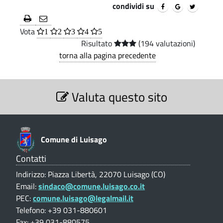
C
condividi su
i
.
S
o
p
e
Vota
a
1
2
3
4
5
m
r
Risultato
(194 valutazioni)
l
torna alla pagina precedente
e
v
u
i
n
S
z
Valuta questo sito
e
e
z
i
i
d
S
o
i
n
o
Comune di Luisago
e
L
c
V
Contatti
a
i
u
Indirizzo: Piazza Libertà, 22070 Luisago (CO)
l
a
Email:
sindaco@comune.luisago.co.it
u
i
PEC:
comune.luisago@legalmail.it
t
l
a
Telefono: +39 031-880601
s
i
z
Fax: +39 031-880575