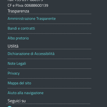
a
i
|
CF e P.Iva: 00688600139
o
Trasparenza
g
T
n
e
Amministrazione Trasparente
a
o
p
r
Bandi e contratti
o
(
r
i
Albo pretorio
t
C
f
a
Utilità
O
l
f
e
Dichiarazione di Accessibilità
)
e
Note Legali
-
Privacy
C
o
Mappa del sito
m
Aiuto alla navigazione
u
Seguici su
n