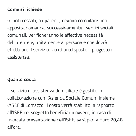
z
i
.
S
Come si richiede
a
p
e
a
Gli interessati, o i parenti, devono compilare una
d
r
l
apposita domanda, successivamente i servizi sociali
e
comunali, verificheranno le effettive necessità
v
o
dell'utente e, unitamente al personale che dovrà
i
m
effettuare il servizio, verrà predisposto il progetto di
z
assistenza.
i
i
c
S
Quanto costa
i
o
Il servizio di assistenza domiciliare è gestito in
l
c
collaborazione con l'Azienda Sociale Comuni Insieme
i
(ASCI) di Lomazzo. Il costo verrà stabilito in rapporto
i
all'ISEE del soggetto beneficiario ovvero, in caso di
a
a
mancata presentazione dell'ISEE, sarà pari a Euro 20,48
l
all'ora.
r
i