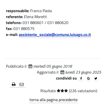
e
|
responsabile:
Franco Paola
-
S
referente:
Elena Moretti
e
C
telefono:
031 880601 / 031 880620
fax:
031 880575
r
o
e-mail:
assistente_sociale@comune.luisago.co.it
v
m
i
u
z
n
i
Pubblicato il
martedì 05 giugno 2018
a
e
Aggiornato il
lunedì 23 giugno 2025
l
condividi su
d
c
i
Risultato
(226 valutazioni)
i
L
torna alla pagina precedente
t
u
t