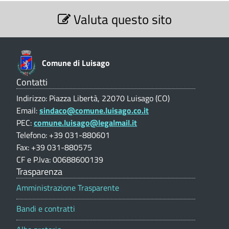
S
i
a
Valuta questo sito
e
z
d
s
i
i
o
a
n
n
Comune di Luisago
g
e
o
V
Contatti
o
a
|
Indirizzo: Piazza Libertà, 22070 Luisago (CO)
l
(
A
Email:
sindaco@comune.luisago.co.it
u
PEC:
comune.luisago@legalmail.it
t
s
C
a
Telefono: +39 031-880601
s
z
O
Fax: +39 031-880575
i
i
CF e P.Iva: 00688600139
)
o
Trasparenza
s
n
e
Amministrazione Trasparente
t
p
e
Bandi e contratti
o
r
n