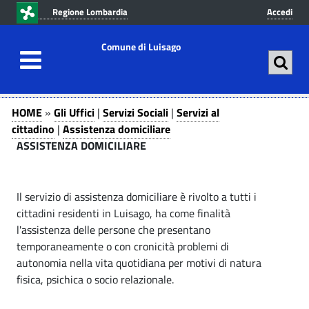
v
v
Regione Lombardia
Accedi
a
a
i
i
Comune di Luisago
a
a
l
l
c
m
A
G
o
e
HOME
»
Gli Uffici
|
Servizi Sociali
|
Servizi al
n
n
l
s
cittadino
|
Assistenza domiciliare
t
u
ASSISTENZA DOMICILIARE
i
s
e
p
U
n
r
i
u
i
f
Il servizio di assistenza domiciliare è rivolto a tutti i
t
n
s
cittadini residenti in Luisago, ha come finalità
f
o
c
l'assistenza delle persone che presentano
t
i
p
i
temporaneamente o con cronicità problemi di
r
p
c
e
autonomia nella vita quotidiana per motivi di natura
i
a
fisica, psichica o socio relazionale.
i
n
n
l
|
c
e