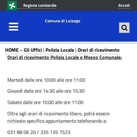
v
v
Regione Lombardia
Accedi
a
a
i
i
Comune di Luisago
a
a
l
l
c
m
O
G
o
e
HOME
»
Gli Uffici
|
Polizia Locale
|
Orari di ricevimento
n
n
l
r
Orari di ricevimento Polizia Locale e Messo Comunale:
t
u
i
a
e
p
U
n
r
Martedì dalle ore 10:00 alle ore 11:00
r
u
i
f
Giovedì dalle ore 14:30 alle ore 15:30
t
n
i
f
o
c
Sabato dalle ore 10:00 alle ore 11:00
d
i
p
i
r
p
Oltre agli orari di ricevimento libero, potrà essere
c
i
i
a
richiesto specifico appuntamento telefonando a:
i
r
n
l
031 88 06 20 / 335 135 7523
|
c
e