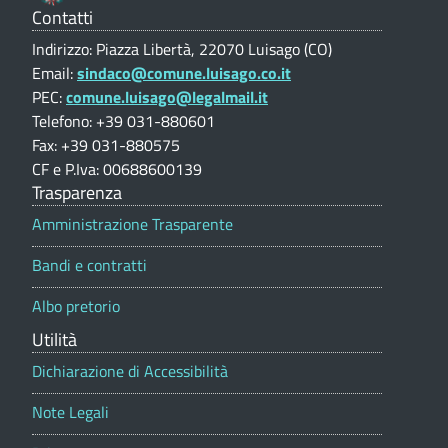
o
V
Contatti
O
a
Indirizzo: Piazza Libertà, 22070 Luisago (CO)
m
r
l
Email:
sindaco@comune.luisago.co.it
u
a
u
PEC:
comune.luisago@legalmail.it
t
r
a
Telefono: +39 031-880601
n
z
Fax: +39 031-880575
i
i
e
CF e P.Iva: 00688600139
d
o
Trasparenza
d
n
i
e
Amministrazione Trasparente
i
p
r
Bandi e contratti
o
i
L
r
Albo pretorio
t
c
u
a
Utilità
e
l
i
e
Dichiarazione di Accessibilità
v
s
i
Note Legali
a
m