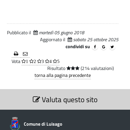
i
i
.
P
c
p
o
a
e
l
l
Pubblicato il
martedì 05 giugno 2018
e
i
v
Aggiornato il
sabato 25 ottobre 2025
z
i
condividi su
i
m
Vota
a
1
2
3
4
5
e
Risultato
(214 valutazioni)
L
torna alla pagina precedente
n
o
t
c
S
Valuta questo sito
e
a
o
z
l
i
-
o
e
n
C
Comune di Luisago
|
e