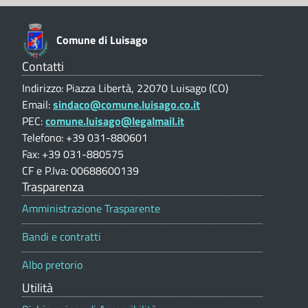
i
L
o
o
u
n
n
Comune di Luisago
e
s
i
V
Contatti
a
i
s
Indirizzo: Piazza Libertà, 22070 Luisago (CO)
l
g
Email:
sindaco@comune.luisago.co.it
u
a
PEC:
comune.luisago@legalmail.it
t
l
a
Telefono: +39 031-880601
g
i
z
Fax: +39 031-880575
i
o
o
CF e P.Iva: 00688600139
o
Trasparenza
C
(
n
e
Amministrazione Trasparente
o
C
p
m
Bandi e contratti
o
O
r
u
Albo pretorio
t
)
n
a
Utilità
l
a