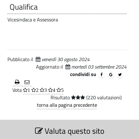
o
Qualifica
i
.
s
l
p
t
Vicesindaca e Assessora
a
a
i
l
e
t
-
u
C
z
Pubblicato il
venerdì 30 agosto 2024
o
i
Aggiornato il
martedì 03 settembre 2024
m
condividi su
o
u
n
Vota
1
2
3
4
5
n
a
Risultato
(220 valutazioni)
torna alla pagina precedente
l
e
i
d
S
|
Valuta questo sito
e
i
z
C