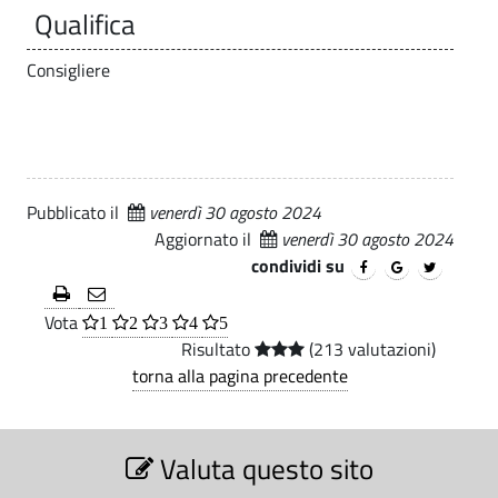
G
Qualifica
i
.
s
i
p
t
Consigliere
a
o
i
l
e
t
v
u
a
z
Pubblicato il
venerdì 30 agosto 2024
n
i
Aggiornato il
venerdì 30 agosto 2024
n
condividi su
o
i
n
Vota
1
2
3
4
5
-
a
Risultato
(213 valutazioni)
torna alla pagina precedente
l
C
i
o
S
|
Valuta questo sito
e
m
z
C