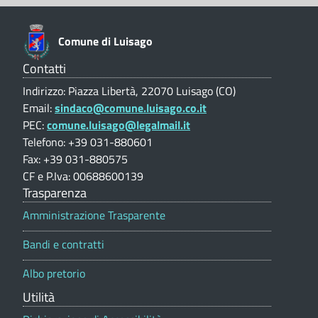
i
u
o
o
n
n
n
Comune di Luisago
e
s
e
V
Contatti
a
i
d
Indirizzo: Piazza Libertà, 22070 Luisago (CO)
l
g
Email:
sindaco@comune.luisago.co.it
u
i
PEC:
comune.luisago@legalmail.it
t
l
a
Telefono: +39 031-880601
L
i
z
Fax: +39 031-880575
i
u
o
CF e P.Iva: 00688600139
o
Trasparenza
C
i
n
e
Amministrazione Trasparente
o
s
p
m
Bandi e contratti
o
a
r
u
Albo pretorio
t
g
n
a
Utilità
l
o
a