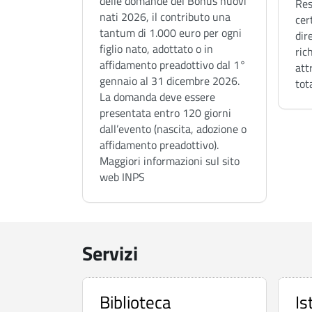
delle domande del Bonus nuovi
Res
nati 2026, il contributo una
cer
tantum di 1.000 euro per ogni
dir
figlio nato, adottato o in
ric
affidamento preadottivo dal 1°
att
gennaio al 31 dicembre 2026.
tot
La domanda deve essere
presentata entro 120 giorni
dall’evento (nascita, adozione o
affidamento preadottivo).
Maggiori informazioni sul sito
web INPS
S
Servizi
e
r
Biblioteca
Is
v