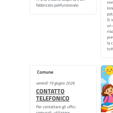
)
imm
fabbricato polifunzionale.
lim
pot
Si 
un 
ris
pre
la 
tutt
Comune
venerdì 19 giugno 2026
CONTATTO
TELEFONICO
Per contattare gli uffici
comunali, utilizzare