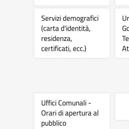
i
z
Servizi demografici
Ur
i
(carta d'identità,
Go
residenza,
Te
certificati, ecc.)
At
Uffici Comunali -
Orari di apertura al
pubblico