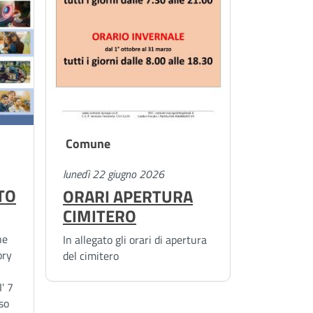
Comune
lunedì 22 giugno 2026
TO
ORARI APERTURA
CIMITERO
he
In allegato gli orari di apertura
ory
del cimitero
' 7
so