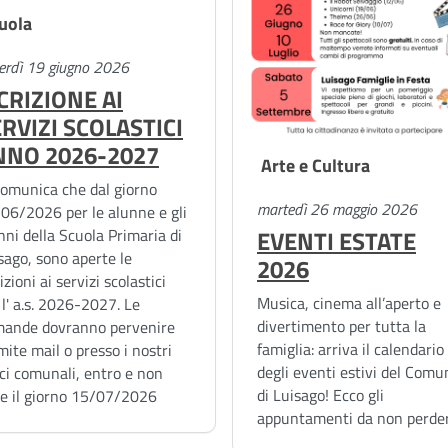
uola
erdì 19 giugno 2026
CRIZIONE AI
RVIZI SCOLASTICI
NNO 2026-2027
Arte e Cultura
comunica che dal giorno
martedì 26 maggio 2026
06/2026 per le alunne e gli
nni della Scuola Primaria di
EVENTI ESTATE
sago, sono aperte le
2026
izioni ai servizi scolastici
Musica, cinema all’aperto e
 l' a.s. 2026-2027. Le
divertimento per tutta la
ande dovranno pervenire
famiglia: arriva il calendario
mite mail o presso i nostri
degli eventi estivi del Comu
ici comunali, entro e non
di Luisago! Ecco gli
re il giorno 15/07/2026
appuntamenti da non perde