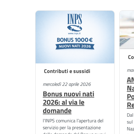
C
mar
Contributi e sussidi
AN
mercoledì 22 aprile 2026
Na
Bonus nuovi nati
Po
2026: al via le
Re
domande
Dal
l’INPS comunica l’apertura del
sul
servizio per la presentazione
Naz