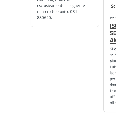
esclusivamente il seguente
Sc
numero telefonico 031-
880620.
ven
IS
SE
A
Si 
19/
alu
Lui
iscr
per
dom
tra
uff
olt