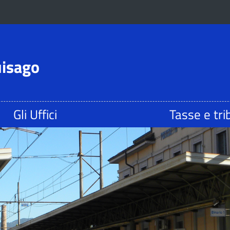
uisago
Gli Uffici
Tasse e tri