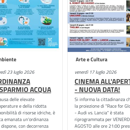
biente
Arte e Cultura
vedì 23 luglio 2026
venerdì 17 luglio 2026
RDINANZA
CINEMA ALL'APER
ISPARMIO ACQUA
- NUOVA DATA!
ausa delle elevate
Si informa la cittadinanza c
perature e della ridotta
la proiezione di "Race for Gl
ponibilità di risorse idriche, è
- Audi vs. Lancia" è stata
ta emanata un'ordinanza
riprogrammata per VENERDI
 dispone, con decorrenza
AGOSTO alle ore 21:00 pres