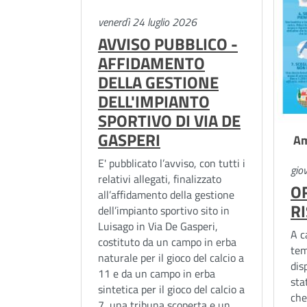
s
i
L
venerdì 24 luglio 2026
a
AVVISO PUBBLICO -
u
AFFIDAMENTO
g
i
DELLA GESTIONE
DELL'IMPIANTO
o
s
SPORTIVO DI VIA DE
a
GASPERI
Am
(
E' pubblicato l’avviso, con tutti i
g
gio
relativi allegati, finalizzato
C
O
o
all’affidamento della gestione
R
dell’impianto sportivo sito in
(
O
Luisago in Via De Gasperi,
A c
costituto da un campo in erba
C
tem
naturale per il gioco del calcio a
)
dis
11 e da un campo in erba
O
sta
sintetica per il gioco del calcio a
che
7, una tribuna scoperta e un